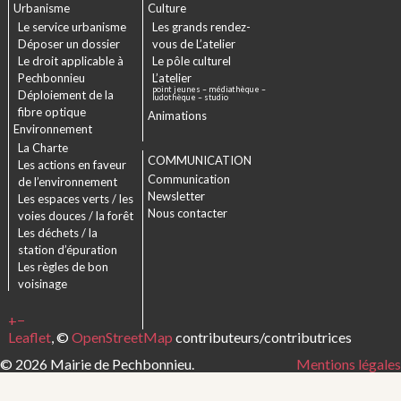
Urbanisme
Culture
Le service urbanisme
Les grands rendez-
Déposer un dossier
vous de L’atelier
Le droit applicable à
Le pôle culturel
Pechbonnieu
L’atelier
point jeunes – médiathèque –
Déploiement de la
ludothèque – studio
fibre optique
Animations
Environnement
La Charte
COMMUNICATION
Les actions en faveur
Communication
de l’environnement
Newsletter
Les espaces verts / les
Nous contacter
voies douces / la forêt
Les déchets / la
station d’épuration
Les règles de bon
voisinage
+
−
Leaflet
, ©
OpenStreetMap
contributeurs/contributrices
© 2026 Mairie de Pechbonnieu.
Mentions légales