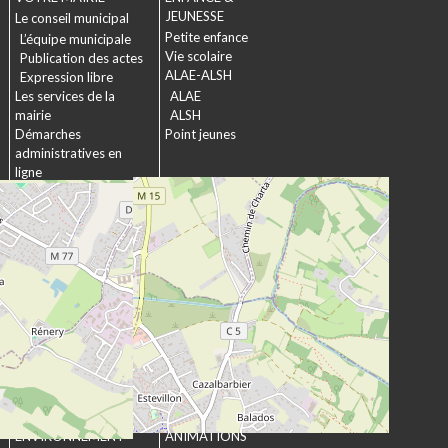
JEUNESSE
Le conseil municipal
Petite enfance
L’équipe municipale
Vie scolaire
Publication des actes
ALAE-ALSH
Expression libre
Les services de la
ALAE
mairie
ALSH
Démarches
Point jeunes
administratives en
ligne
Formulaires
SOCIAL &
Marchés publics
SOLIDARITÉ
Actions municipales
La commission
intergénérationnelle
Maison de retraite La
chartreuse
Les établissements
médico-sociaux
Projet Se Canto
URBANISME &
CULTURE &
ENVIRONNEMENT
ANIMATIONS