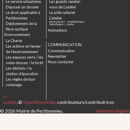
Le service urbanisme
Les grands rendez-
Déposer un dossier
vous de L’atelier
Le droit applicable à
Le pôle culturel
Pechbonnieu
L’atelier
point jeunes – médiathèque –
Déploiement de la
ludothèque – studio
fibre optique
Animations
Environnement
La Charte
COMMUNICATION
Les actions en faveur
Communication
de l’environnement
Newsletter
Les espaces verts / les
Nous contacter
voies douces / la forêt
Les déchets / la
station d’épuration
Les règles de bon
voisinage
+
−
Leaflet
, ©
OpenStreetMap
contributeurs/contributrices
© 2026 Mairie de Pechbonnieu.
Mentions légales