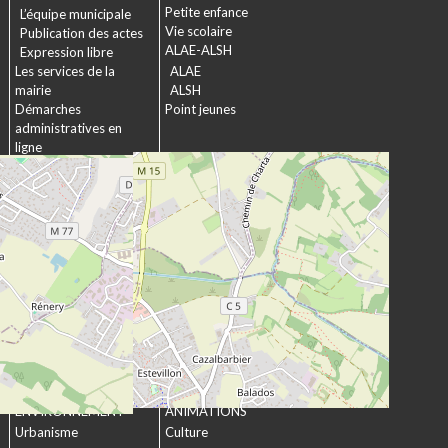
Petite enfance
L’équipe municipale
Vie scolaire
Publication des actes
ALAE-ALSH
Expression libre
Les services de la
ALAE
mairie
ALSH
Démarches
Point jeunes
administratives en
ligne
Formulaires
SOCIAL &
Marchés publics
SOLIDARITÉ
Actions municipales
La commission
intergénérationnelle
Maison de retraite La
chartreuse
Les établissements
médico-sociaux
Projet Se Canto
URBANISME &
CULTURE &
ENVIRONNEMENT
ANIMATIONS
Urbanisme
Culture