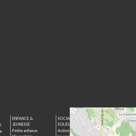
ENFANCE &
SOCIAL &
URBANISME &
JEUNESSE
SOLIDARITÉ
ENVIRONNEMEN
l
Petite enfance
Actions municipales
Urbanisme
le