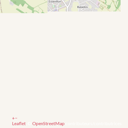
+
−
Leaflet
, ©
OpenStreetMap
contributeurs/contributrices