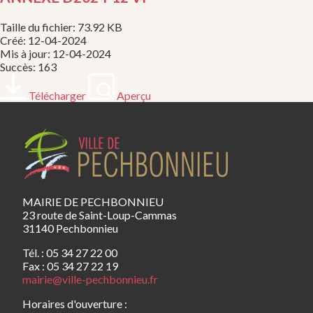
Taille du fichier: 73.92 KB
Créé: 12-04-2024
Mis à jour: 12-04-2024
Succès: 163
Télécharger
Aperçu
MAIRIE DE PECHBONNIEU
23 route de Saint-Loup-Cammas
31140 Pechbonnieu
Tél. : 05 34 27 22 00
Fax : 05 34 27 22 19
mairie@ville-pechbonnieu.fr
Horaires d'ouverture :