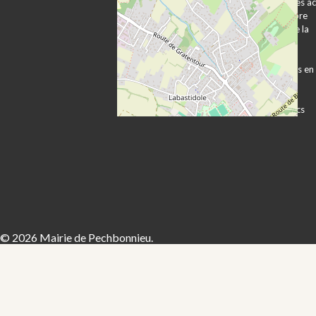
Plan d’accès et
Publication des a
transports
Expression libre
Vie associative
Les services de la
Vie économique
mairie
Sécurité Prévention
Démarches
Contacts utiles
administratives en
ligne
Formulaires
Marchés publics
© 2026 Mairie de Pechbonnieu.