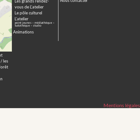
Nous contacter
sme
Les grands rendez-
er
vous de L’atelier
e à
Le pôle culturel
L’atelier
point jeunes – médiathèque –
a
ludothèque – studio
Animations
veur
nt
/ les
forêt
on
Mentions légales