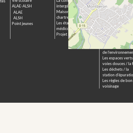
Vie scolaire
La commission
ctes
Le service urbani
ALAE-ALSH
intergénérationnelle
Déposer un dossi
Maison de retraite La
ALAE
Le droit applicabl
chartreuse
ALSH
Pechbonnieu
Les établissements
Point jeunes
Déploiement de l
médico-sociaux
fibre optique
Projet Se Canto
Environnement
La Charte
Les actions en fa
de l’environneme
Les espaces verts 
voies douces / la 
Les déchets / la
station d’épurati
Les règles de bon
voisinage