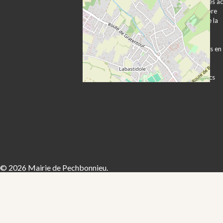
Plan d’accès et
Publication des a
transports
Expression libre
Vie associative
Les services de la
Vie économique
mairie
Sécurité Prévention
Démarches
Contacts utiles
administratives en
ligne
Formulaires
Marchés publics
© 2026 Mairie de Pechbonnieu.