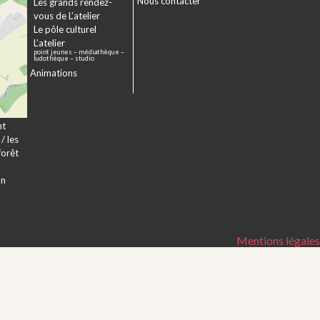
Nous contacter
sme
Les grands rendez-
er
vous de L’atelier
e à
Le pôle culturel
L’atelier
point jeunes – médiathèque –
a
ludothèque – studio
Animations
veur
nt
/ les
forêt
on
Mentions légales