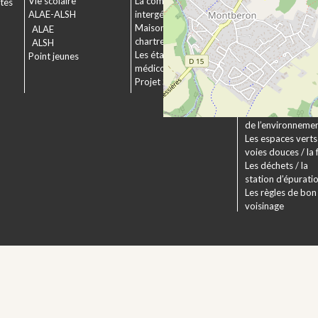
Vie scolaire
La commission
ctes
Le service urbani
ALAE-ALSH
intergénérationnelle
Déposer un dossi
Maison de retraite La
ALAE
Le droit applicabl
chartreuse
ALSH
Pechbonnieu
Les établissements
Point jeunes
Déploiement de l
médico-sociaux
fibre optique
Projet Se Canto
Environnement
La Charte
Les actions en fa
de l’environneme
Les espaces verts 
voies douces / la 
Les déchets / la
station d’épurati
Les règles de bon
voisinage