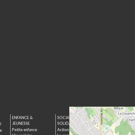
ENFANCE &
SOCIAL &
URBANISME &
JEUNESSE
SOLIDARITÉ
ENVIRONNEMEN
l
Petite enfance
Actions municipales
Urbanisme
le