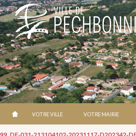
VOTRE VILLE
VOTRE MAIRIE
99_DE-031-213104102-20231117-D202342-DE