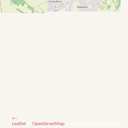
+
−
Leaflet
, ©
OpenStreetMap
contributeurs/contributrices