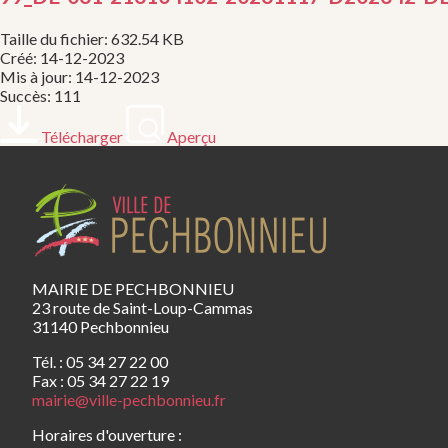
Taille du fichier: 632.54 KB
Créé: 14-12-2023
Mis à jour: 14-12-2023
Succès: 111
Télécharger
Aperçu
MAIRIE DE PECHBONNIEU
23 route de Saint-Loup-Cammas
31140 Pechbonnieu
Tél. : 05 34 27 22 00
Fax : 05 34 27 22 19
mairie@ville-pechbonnieu.fr
Horaires d'ouverture :