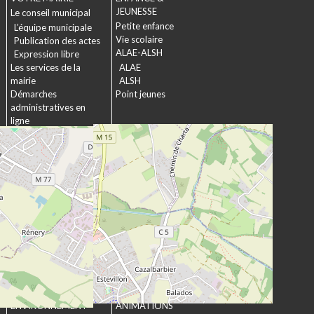
JEUNESSE
Le conseil municipal
Petite enfance
L’équipe municipale
Vie scolaire
Publication des actes
ALAE-ALSH
Expression libre
Les services de la
ALAE
mairie
ALSH
Démarches
Point jeunes
administratives en
ligne
Formulaires
SOCIAL &
Marchés publics
SOLIDARITÉ
Actions municipales
La commission
intergénérationnelle
Maison de retraite La
chartreuse
Les établissements
médico-sociaux
Projet Se Canto
URBANISME &
CULTURE &
ENVIRONNEMENT
ANIMATIONS