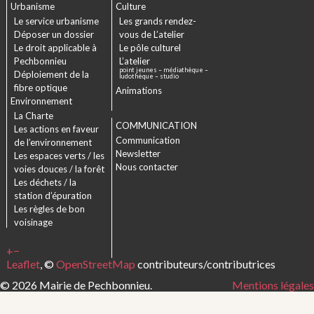
Urbanisme
Culture
Le service urbanisme
Les grands rendez-
Déposer un dossier
vous de L’atelier
Le droit applicable à
Le pôle culturel
Pechbonnieu
L’atelier
point jeunes – médiathèque –
Déploiement de la
ludothèque – studio
fibre optique
Animations
Environnement
La Charte
COMMUNICATION
Les actions en faveur
Communication
de l’environnement
Newsletter
Les espaces verts / les
Nous contacter
voies douces / la forêt
Les déchets / la
station d’épuration
Les règles de bon
voisinage
+
−
Leaflet
, ©
OpenStreetMap
contributeurs/contributrices
© 2026 Mairie de Pechbonnieu.
Mentions légales