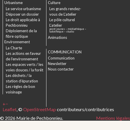
Urbanisme
Culture
Le service urbanisme
Les grands rendez-
Déposer un dossier
vous de L’atelier
Le droit applicable à
Le pôle culturel
Pechbonnieu
L’atelier
point jeunes – médiathèque –
Déploiement de la
ludothèque – studio
fibre optique
Animations
Environnement
La Charte
COMMUNICATION
Les actions en faveur
Communication
de l’environnement
Newsletter
Les espaces verts / les
Nous contacter
voies douces / la forêt
Les déchets / la
station d’épuration
Les règles de bon
voisinage
+
−
Leaflet
, ©
OpenStreetMap
contributeurs/contributrices
© 2026 Mairie de Pechbonnieu.
Mentions légales