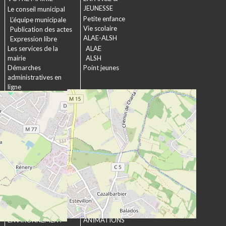
JEUNESSE
Le conseil municipal
Petite enfance
L’équipe municipale
Vie scolaire
Publication des actes
ALAE-ALSH
Expression libre
Les services de la
ALAE
mairie
ALSH
Démarches
Point jeunes
administratives en
ligne
Formulaires
SOCIAL &
Marchés publics
SOLIDARITÉ
Actions municipales
La commission
intergénérationnelle
Maison de retraite La
chartreuse
Les établissements
médico-sociaux
Projet Se Canto
URBANISME &
CULTURE &
ENVIRONNEMENT
ANIMATIONS