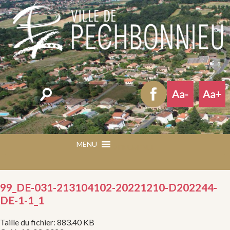
Rechercher
MENU
MENU
99_DE-031-213104102-20221210-D202244-
DE-1-1_1
Taille du fichier: 883.40 KB