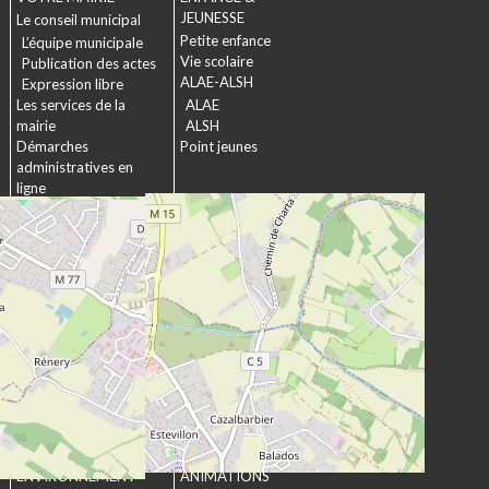
JEUNESSE
Le conseil municipal
Petite enfance
L’équipe municipale
Vie scolaire
Publication des actes
ALAE-ALSH
Expression libre
Les services de la
ALAE
mairie
ALSH
Démarches
Point jeunes
administratives en
ligne
Formulaires
SOCIAL &
Marchés publics
SOLIDARITÉ
Actions municipales
La commission
intergénérationnelle
Maison de retraite La
chartreuse
Les établissements
médico-sociaux
Projet Se Canto
URBANISME &
CULTURE &
ENVIRONNEMENT
ANIMATIONS