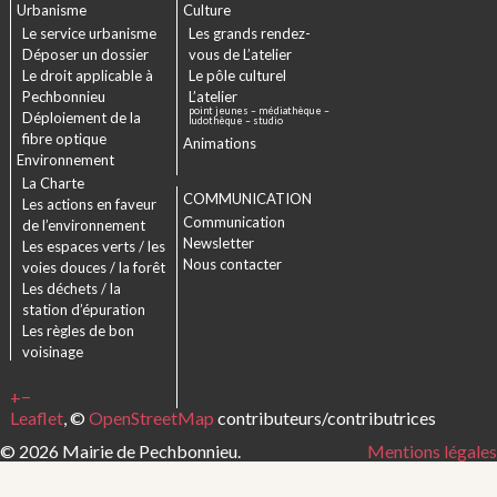
Urbanisme
Culture
Le service urbanisme
Les grands rendez-
Déposer un dossier
vous de L’atelier
Le droit applicable à
Le pôle culturel
Pechbonnieu
L’atelier
point jeunes – médiathèque –
Déploiement de la
ludothèque – studio
fibre optique
Animations
Environnement
La Charte
COMMUNICATION
Les actions en faveur
Communication
de l’environnement
Newsletter
Les espaces verts / les
Nous contacter
voies douces / la forêt
Les déchets / la
station d’épuration
Les règles de bon
voisinage
+
−
Leaflet
, ©
OpenStreetMap
contributeurs/contributrices
© 2026 Mairie de Pechbonnieu.
Mentions légales