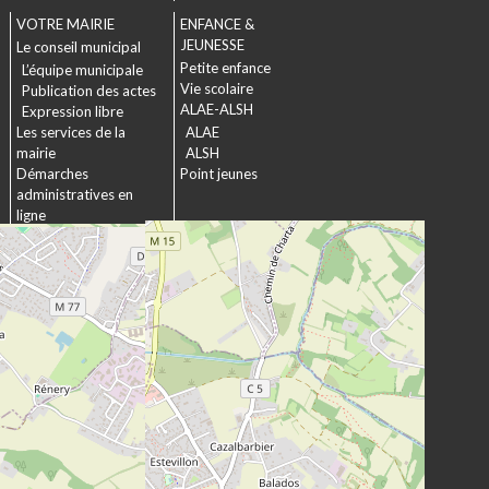
VOTRE MAIRIE
ENFANCE &
JEUNESSE
Le conseil municipal
Petite enfance
L’équipe municipale
Vie scolaire
Publication des actes
ALAE-ALSH
Expression libre
Les services de la
ALAE
mairie
ALSH
Démarches
Point jeunes
administratives en
ligne
Formulaires
SOCIAL &
Marchés publics
SOLIDARITÉ
Actions municipales
La commission
intergénérationnelle
Maison de retraite La
chartreuse
Les établissements
médico-sociaux
Projet Se Canto
URBANISME &
CULTURE &