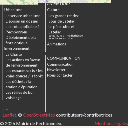
ENVIRONNEMENT
ANIMATIONS
Urbanisme
Culture
Le service urbanisme
Les grands rendez-
Déposer un dossier
vous de L’atelier
Le droit applicable à
Le pôle culturel
Pechbonnieu
L’atelier
point jeunes – médiathèque –
Déploiement de la
ludothèque – studio
fibre optique
Animations
Environnement
La Charte
COMMUNICATION
Les actions en faveur
Communication
de l’environnement
Newsletter
Les espaces verts / les
Nous contacter
voies douces / la forêt
Les déchets / la
station d’épuration
Les règles de bon
voisinage
+
−
Leaflet
, ©
OpenStreetMap
contributeurs/contributrices
© 2026 Mairie de Pechbonnieu.
Mentions légales