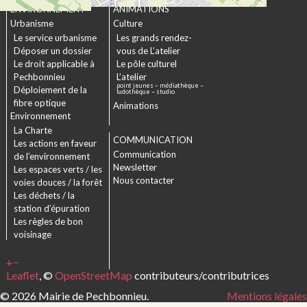
ENVIRONNEMENT
ANIMATIONS
Urbanisme
Culture
Le service urbanisme
Les grands rendez-
Déposer un dossier
vous de L’atelier
Le droit applicable à
Le pôle culturel
Pechbonnieu
L’atelier
point jeunes – médiathèque –
Déploiement de la
ludothèque – studio
fibre optique
Animations
Environnement
La Charte
COMMUNICATION
Les actions en faveur
Communication
de l’environnement
Newsletter
Les espaces verts / les
Nous contacter
voies douces / la forêt
Les déchets / la
station d’épuration
Les règles de bon
voisinage
+
−
Leaflet
, ©
OpenStreetMap
contributeurs/contributrices
© 2026 Mairie de Pechbonnieu.
Mentions légales