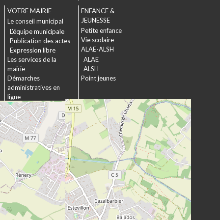
VOTRE MAIRIE
ENFANCE &
JEUNESSE
Le conseil municipal
Petite enfance
L’équipe municipale
Vie scolaire
Publication des actes
ALAE-ALSH
Expression libre
Les services de la
ALAE
mairie
ALSH
Démarches
Point jeunes
administratives en
ligne
Formulaires
SOCIAL &
Marchés publics
SOLIDARITÉ
Actions municipales
La commission
intergénérationnelle
Maison de retraite La
chartreuse
Les établissements
médico-sociaux
Projet Se Canto
URBANISME &
CULTURE &