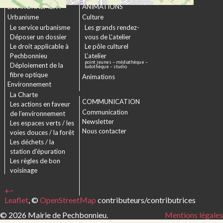
ENVIRONNEMENT
ANIMATIONS
Urbanisme
Culture
Le service urbanisme
Les grands rendez-
Déposer un dossier
vous de L’atelier
Le droit applicable à
Le pôle culturel
Pechbonnieu
L’atelier
point jeunes – médiathèque –
Déploiement de la
ludothèque – studio
fibre optique
Animations
Environnement
La Charte
COMMUNICATION
Les actions en faveur
Communication
de l’environnement
Newsletter
Les espaces verts / les
Nous contacter
voies douces / la forêt
Les déchets / la
station d’épuration
Les règles de bon
voisinage
+
−
Leaflet
, ©
OpenStreetMap
contributeurs/contributrices
© 2026 Mairie de Pechbonnieu.
Mentions légales