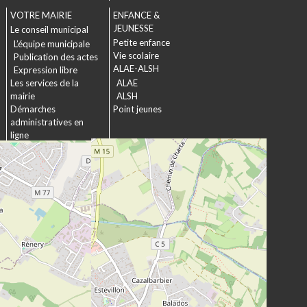
VOTRE MAIRIE
ENFANCE &
JEUNESSE
Le conseil municipal
Petite enfance
L’équipe municipale
Vie scolaire
Publication des actes
ALAE-ALSH
Expression libre
Les services de la
ALAE
mairie
ALSH
Démarches
Point jeunes
administratives en
ligne
Formulaires
SOCIAL &
Marchés publics
SOLIDARITÉ
Actions municipales
La commission
intergénérationnelle
Maison de retraite La
chartreuse
Les établissements
médico-sociaux
Projet Se Canto
URBANISME &
CULTURE &