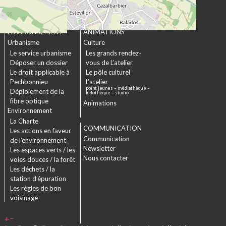
Projet Se Canto
URBANISME &
CULTURE &
ENVIRONNEMENT
ANIMATIONS
Urbanisme
Culture
Le service urbanisme
Les grands rendez-
Déposer un dossier
vous de L’atelier
Le droit applicable à
Le pôle culturel
Pechbonnieu
L’atelier
point jeunes – médiathèque –
Déploiement de la
ludothèque – studio
fibre optique
Animations
Environnement
La Charte
COMMUNICATION
Les actions en faveur
Communication
de l’environnement
Newsletter
Les espaces verts / les
Nous contacter
voies douces / la forêt
Les déchets / la
station d’épuration
Les règles de bon
voisinage
+
−