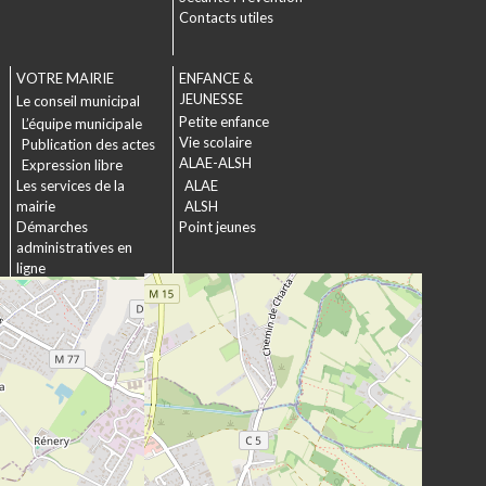
Contacts utiles
VOTRE MAIRIE
ENFANCE &
JEUNESSE
Le conseil municipal
Petite enfance
L’équipe municipale
Vie scolaire
Publication des actes
ALAE-ALSH
Expression libre
Les services de la
ALAE
mairie
ALSH
Démarches
Point jeunes
administratives en
ligne
Formulaires
SOCIAL &
Marchés publics
SOLIDARITÉ
Actions municipales
La commission
intergénérationnelle
Maison de retraite La
chartreuse
Les établissements
médico-sociaux