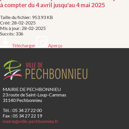
à compter du 4 avril jusqu'au 4 mai 2025
Taille du fichier: 953.93 KB
Créé: 28-02-2025
Mis à jour: 28-02-2025
Succès: 336
Télécharger
Aperçu
MAIRIE DE PECHBONNIEU
23 route de Saint-Loup-Cammas
31140 Pechbonnieu
Tél. : 05 34 27 22 00
Fax : 05 34 27 22 19
mairie@ville-pechbonnieu.fr