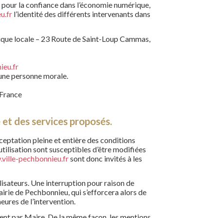
04 pour la confiance dans l’économie numérique,
u.fr
l’identité des différents intervenants dans
lique locale – 23 Route de Saint-Loup Cammas,
ieu.fr
une personne morale.
 France
e et des services proposés.
ceptation pleine et entière des conditions
utilisation sont susceptibles d’être modifiées
ville-pechbonnieu.fr
sont donc invités à les
isateurs. Une interruption pour raison de
rie de Pechbonnieu, qui s’efforcera alors de
ures de l’intervention.
ment par Maire. De la même façon, les mentions