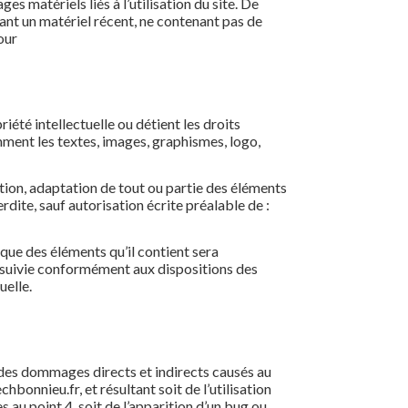
s matériels liés à l’utilisation du site. De
lisant un matériel récent, ne contenant pas de
our
été intellectuelle ou détient les droits
amment les textes, images, graphismes, logo,
tion, adaptation de tout ou partie des éléments
erdite, sauf autorisation écrite préalable de :
nque des éléments qu’il contient sera
suivie conformément aux dispositions des
uelle.
des dommages directs et indirects causés au
chbonnieu.fr, et résultant soit de l’utilisation
 au point 4, soit de l’apparition d’un bug ou