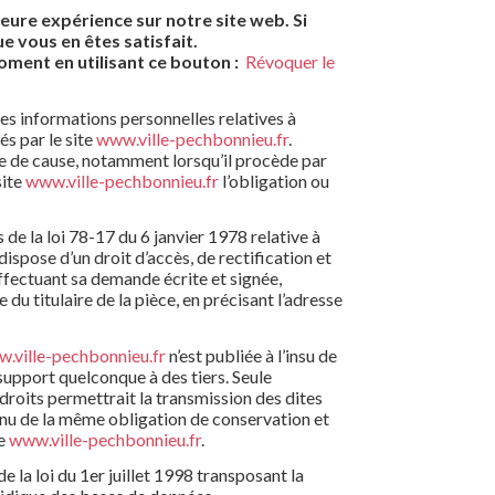
leure expérience sur notre site web. Si
e vous en êtes satisfait.
ent en utilisant ce bouton :
Révoquer le
es informations personnelles relatives à
és par le site
www.ville-pechbonnieu.fr
.
ce de cause, notamment lorsqu’il procède par
site
www.ville-pechbonnieu.fr
l’obligation ou
de la loi 78-17 du 6 janvier 1978 relative à
 dispose d’un droit d’accès, de rectification et
ffectuant sa demande écrite et signée,
du titulaire de la pièce, en précisant l’adresse
.ville-pechbonnieu.fr
n’est publiée à l’insu de
 support quelconque à des tiers. Seule
droits permettrait la transmission des dites
tenu de la même obligation de conservation et
te
www.ville-pechbonnieu.fr
.
 la loi du 1er juillet 1998 transposant la