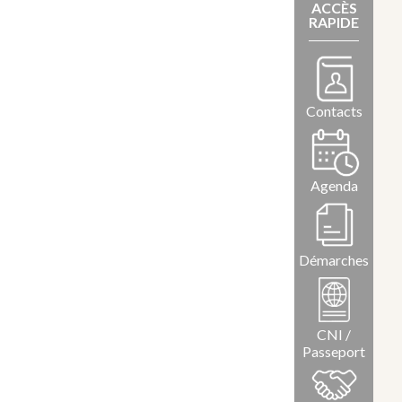
ACCÈS
RAPIDE
Contacts
Agenda
Démarches
CNI /
Passeport