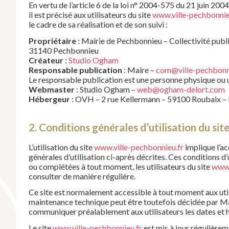
En vertu de l’article 6 de la loi n° 2004-575 du 21 juin 20
il est précisé aux utilisateurs du site
www.ville-pechbonnie
le cadre de sa réalisation et de son suivi :
Propriétaire
: Mairie de Pechbonnieu – Collectivité pub
31140 Pechbonnieu
Créateur
:
Studio Ogham
Responsable publication
: Maire –
com@ville-pechbonn
Le responsable publication est une personne physique ou 
Webmaster
: Studio Ogham –
web@ogham-delort.com
Hébergeur
: OVH – 2 rue Kellermann – 59100 Roubaix –
2. Conditions générales d’utilisation du sit
L’utilisation du site
www.ville-pechbonnieu.fr
implique l’ac
générales d’utilisation ci-après décrites. Ces conditions d’
ou complétées à tout moment, les utilisateurs du site
www.
consulter de manière régulière.
Ce site est normalement accessible à tout moment aux util
maintenance technique peut être toutefois décidée par Mai
communiquer préalablement aux utilisateurs les dates et he
Le site
www.ville-pechbonnieu.fr
est mis à jour régulière