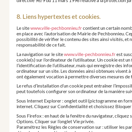
directive 96/9 du 11 mars 1996 relative à la protection ju
8. Liens hypertextes et cookies.
Le site
www.ville-pechbonnieu.fr
contient un certain nombr
en place avec l’autorisation de Mairie de Pechbonnieu. Ce
possibilité de vérifier le contenu des sites ainsi visités, 
responsabilité de ce fait.
La navigation sur le site
www.ville-pechbonnieu.fr
est susc
cookie(s) sur l’ordinateur de l’utilisateur. Un cookie est un 
l’identification de l’utilisateur, mais qui enregistre des inf
ordinateur sur un site. Les données ainsi obtenues visent à fa
ont également vocation à permettre diverses mesures de 
Le refus d’installation d’un cookie peut entraîner l’impossib
peut toutefois configurer son ordinateur de la manière suiv
Sous Internet Explorer : onglet outil (pictogramme en form
internet. Cliquez sur Confidentialité et choisissez Bloquer
Sous Firefox : en haut de la fenêtre du navigateur, cliquez s
Options. Cliquer sur l’onglet Vie privée.
Paramétrez les Règles de conservation sur : utiliser les pa