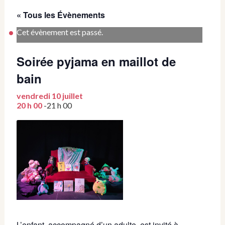
« Tous les Évènements
Cet évènement est passé.
Soirée pyjama en maillot de
bain
vendredi 10 juillet
20 h 00
-
21 h 00
L’enfant, accompagné d’un adulte, est invité à