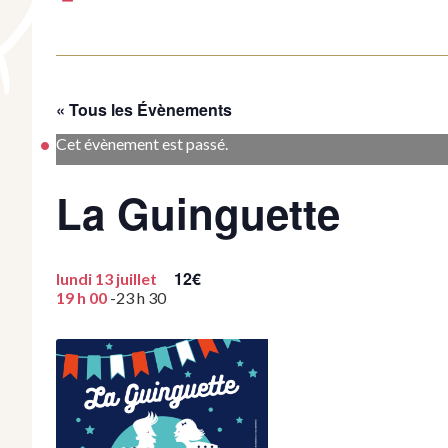
« Tous les Évènements
Cet évènement est passé.
La Guinguette
12€
lundi 13 juillet
19 h 00
-
23 h 30