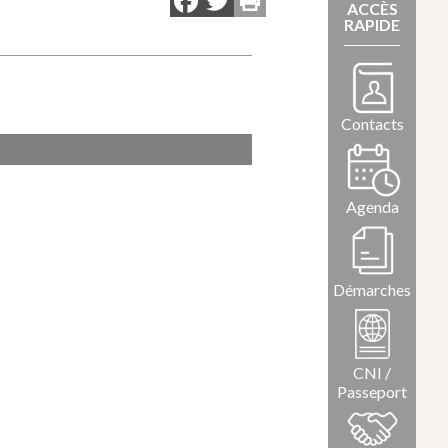
Facebook
Twitter
ACCÈS
RAPIDE
Contacts
Agenda
Démarches
CNI /
Passeport