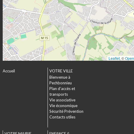
Leaflet
, ©
Open
Accueil
VOTRE VILLE
Bienvenue à
Pechbonnieu
Plan d’accès et
transports
Vie associative
Vie économique
Sécurité Prévention
Contacts utiles
VOTRE MAIRIE
ENFANCE &