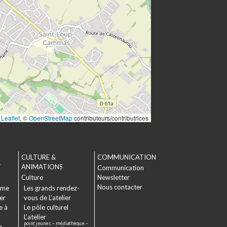
Leaflet
, ©
OpenStreetMap
contributeurs/contributrices
CULTURE &
COMMUNICATION
T
ANIMATIONS
Communication
Culture
Newsletter
Nous contacter
sme
Les grands rendez-
er
vous de L’atelier
e à
Le pôle culturel
L’atelier
point jeunes – médiathèque –
a