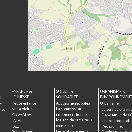
ENFANCE &
SOCIAL &
URBANISME &
JEUNESSE
SOLIDARITÉ
ENVIRONNEMEN
l
Petite enfance
Actions municipales
Urbanisme
le
Vie scolaire
La commission
ctes
Le service urbani
ALAE-ALSH
intergénérationnelle
Déposer un dossi
Maison de retraite La
ALAE
Le droit applicabl
chartreuse
ALSH
Pechbonnieu
Les établissements
Point jeunes
Déploiement de l