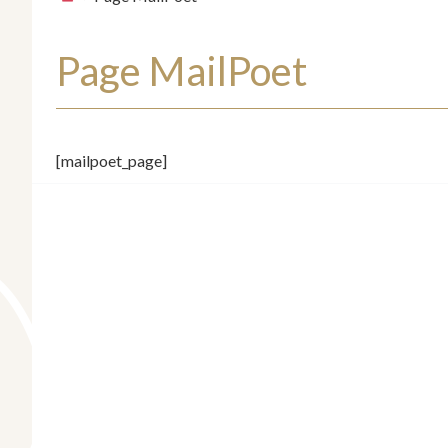
Page MailPoet
[mailpoet_page]