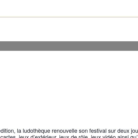
dition, la ludothèque renouvelle son festival sur deux j
cartes, jeux d’extérieur, jeux de rôle, jeux vidéo ainsi q