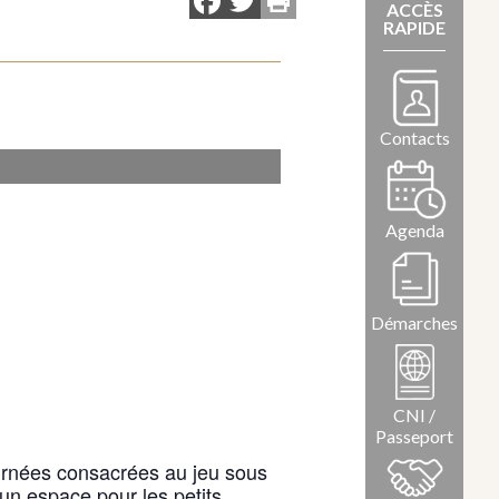
Facebook
Twitter
ACCÈS
RAPIDE
Contacts
Agenda
Démarches
CNI /
Passeport
ournées consacrées au jeu sous
u’un espace pour les petits