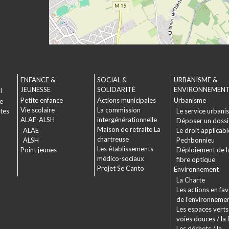
ENFANCE &
SOCIAL &
URBANISME &
JEUNESSE
SOLIDARITÉ
ENVIRONNEMEN
l
Petite enfance
Actions municipales
Urbanisme
le
Vie scolaire
La commission
ctes
Le service urbani
ALAE-ALSH
intergénérationnelle
Déposer un dossi
Maison de retraite La
ALAE
Le droit applicabl
chartreuse
ALSH
Pechbonnieu
Les établissements
Point jeunes
Déploiement de l
médico-sociaux
fibre optique
Projet Se Canto
Environnement
La Charte
Les actions en fa
de l’environneme
Les espaces verts 
voies douces / la 
Les déchets / la