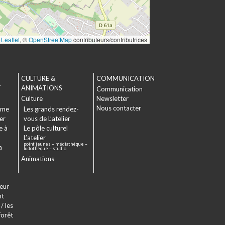
Leaflet
, ©
OpenStreetMap
contributeurs/contributrices
CULTURE &
COMMUNICATION
T
ANIMATIONS
Communication
Culture
Newsletter
Nous contacter
sme
Les grands rendez-
er
vous de L’atelier
e à
Le pôle culturel
L’atelier
point jeunes – médiathèque –
a
ludothèque – studio
Animations
veur
nt
/ les
forêt