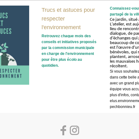
Connaissez-vous
Trucs et astuces pour
partagé de la vil
respecter
Ce jardin, situ
L'atelier, est a
l'environnement
lieu de rencontr
dialogue, de pa
Retrouvez chaque mois des
d’échanges qui
conseils et initiatives proposés
beaucoup de conv
est l'œuvre d'u
par la commission municipale
bénévoles,
qui 
en charge de l'environnement
plantent, arros
pour être plus écolo au
les mauvaises h
quotidien.
récoltent.
Si vous souhaitez
dans cette belle a
avec un grand pla
équipe vous accu
plus d'infos, cont
elus.environneme
pechbonnieu.fr