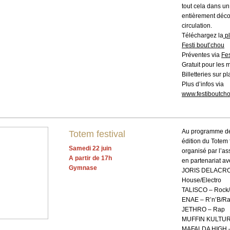
tout cela dans un
entièrement décor
circulation.
Téléchargez la
pl
Festi bout’chou
Préventes via
Fes
Gratuit pour les 
Billetteries sur pl
Plus d’infos via
www.festiboutcho
Au programme d
Totem festival
édition du Totem f
Samedi 22 juin
organisé par l’as
A partir de 17h
en partenariat ave
Gymnase
JORIS DELACRO
House/Electro
TALISCO – Rock
ENAE – R’n’B/R
JETHRO – Rap
MUFFIN KULTUR
MAFALDA HIGH 