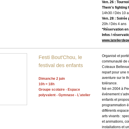
Ven. 26 : Tournoi
Them's fighting 
14h30 / Dès 10 
Ven. 28 : Soirée
20h / Dès 4 ans
*Réservation en 
Infos / réservati
www.latelierdep
Organisé et porté
Festi Bout'Chou, le
communauté de 
festival des enfants
Coteaux Bellevue,
repart pour une 
aventure sur le t
Dimanche 2 juin
tolérance.
10h > 18h
Né en 2004 à Pe
Groupe scolaire - Espace
évènement s’adr
polyvalent - Gymnase - L'atelier
enfants et propo
programmation éc
différents espac
arts vivants : spe
et animations, co
installations et u