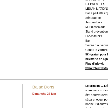
DJ TWENT’IES – i
LES ANIMATIONS
Bar à paillettes 
Sérigraphie
Jeux en bois
Mur d’escalade
Stand prévention
Foods trucks
Bar
Soirée d’ouvertur
Gones le
vendred
5€ (gratuit pour 
billetterie en lig
Plus d’info via
www.totemfestiva
Le principe ...
Dé
Balad'Dons
votre maison des
Dimanche 23 juin
état dont vous v
séparer et qui pou
bonheur d’autres