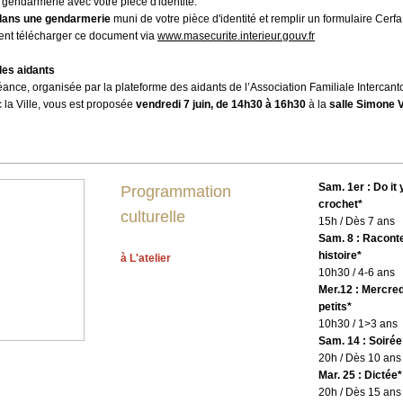
a gendarmerie avec votre pièce d'identité.
dans une gendarmerie
muni de votre pièce d'identité et remplir un formulaire Cerf
nt télécharger ce document via
www.masecurite.interieur.gouv.fr
des aidants
éance, organisée par
la plateforme des aidants de l’Association Familiale Intercan
c la Ville, vous est proposée
vendredi 7 juin, de 14h30 à 16h30
à la
salle Simone Ve
Sam. 1er : Do it 
Programmation
crochet*
culturelle
15h / Dès 7 ans
Sam. 8 : Racont
histoire*
à L'atelier
10h30 / 4-6 ans
Mer.12 : Mercred
petits*
10h30 / 1>3 ans
Sam. 14 : Soiré
20h / Dès 10 ans
Mar. 25 : Dictée*
20h / Dès 15 ans