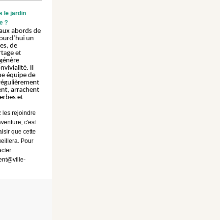
 le jardin
le ?
é aux abords de
ujourd’hui un
es, de
rtage et
 génère
ivialité. Il
ne équipe de
régulièrement
ent, arrachent
erbes et
 les rejoindre
venture, c'est
isir que cette
eillera. Pour
acter
nt@ville-