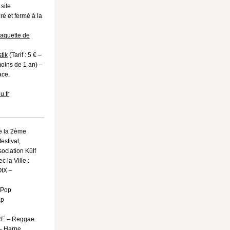
 site
é et fermé à la
aquette de
tik
(Tarif : 5 € –
moins de 1 an) –
ace.
u.fr
e la 2ème
estival,
sociation Külf
c la Ville :
IX –
/Pop
ap
E – Reggae
– Harpe