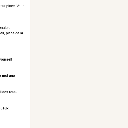
a sur place. Vous
tonale en
il, place de la
yourself
e-moi une
i des tout-
e Jeux