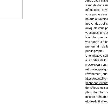
Après avoir mis e
stand de dons su
même le sol deva
vous pouvez aussi
balade à travers l
trouver des petits
auxquels vous p
vous aussi une s
N’oubliez pas, le 
vos dons qui n’on
preneur afin de l
public propre.
Une initiative sol
à la portée de tou
NOUVEAU !
Vous
retrouver, quelqu
l'événement, sur l
https://www.ville-
pechbonnieu.fr/
dons/
tous les st
plan. N'oubliez 
inscrire préalabl
etudesdd@ville-