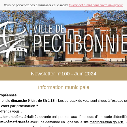
Vous ne parvenez pas à visualiser cet e-mail ?
Ouvrir cet e-mail dans votre navigateur.
Newsletter n°100 - Juin 2024
Information municipale
uropéennes
eront le
dimanche 9 juin, de 8h à 18h
. Les bureaux de vote sont situés à l'espace p
 voter par procuration ?
offrent à vous...
talement dématérialisée
ouverte uniquement aux détenteurs d'une carte d'identité
mi-dématérialisée
avec une demande en ligne via le site
maprocuration.gouv.fr.
La