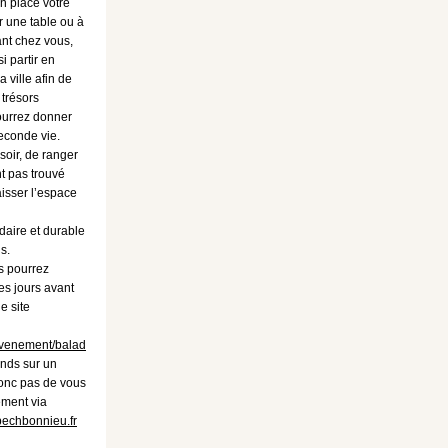
n place votre
r une table ou à
nt chez vous,
 partir en
a ville afin de
 trésors
ourrez donner
econde vie.
soir, de ranger
t pas trouvé
aisser l’espace
idaire et durable
s.
 pourrez
es jours avant
e site
evenement/balad
ands sur un
donc pas de vous
ement via
pechbonnieu.fr