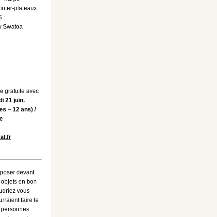
nter-plateaux
 :
by Swatoa
e gratuite avec
i 21 juin.
les – 12 ans) /
ne
l.fr
poser devant
 objets en bon
oudriez vous
rraient faire le
 personnes.