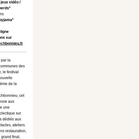
 jeux vidéo /
herds*
ans
 pyjama*
ligne
ons sur
echbonnieu.fr
 par la
communes des
 le festival
nouvelle
hème de la
chbonnieu, cet
esse aux
se une
lectique sur
es dédiés aux
ctacles, ateliers
ins restauration,
n grand final,