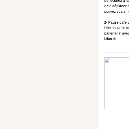
s'effectuera à l
>
Se déplacer 
pouvez égaleme
2- Pause café 
Une nouvelle s
partenariat ave
Liberté