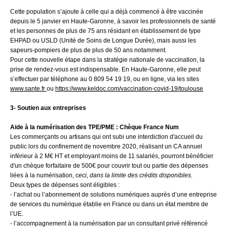
Cette population s’ajoute à celle qui a déjà commencé à être vaccinée
depuis le 5 janvier en Haute-Garonne, à savoir les professionnels de santé
et les personnes de plus de 75 ans résidant en établissement de type
EHPAD ou USLD (Unité de Soins de Longue Durée), mais aussi les
sapeurs-pompiers de plus de plus de 50 ans notamment.
Pour cette nouvelle étape dans la stratégie nationale de vaccination, la
prise de rendez-vous est indispensable.
En Haute-Garonne, elle peut
s’effectuer par téléphone au 0 809 54 19 19, ou en ligne, via les sites
www.sante.fr
ou
https://www.keldoc.com/vaccination-covid-19/toulouse
3- Soutien aux entreprises
Aide à la numérisation des TPE/PME : Chèque France Num
Les commerçants ou artisans qui ont subi une interdiction d'accueil du
public lors du confinement de novembre 2020, réalisant un CA annuel
inférieur à 2 M€ HT et employant moins de 11 salariés, pourront bénéficier
d'un chèque forfaitaire de 500€ pour couvrir tout ou partie des dépenses
liées à la numérisation, c
eci
, dans la limite des crédits disponibles.
Deux types de dépenses sont éligibles :
- l’achat ou l’abonnement de solutions numériques auprès d’une entreprise
de services du numérique établie en France ou dans un état membre de
l’UE.
- l’accompagnement à la numérisation par un consultant privé référencé