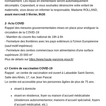
normalement. Les repas en élémentaire seront automatiquement
décomptés. Cependant, si vous souhaitez désinscrire votre enfant de
maternelle, vous devez en informer la responsable, Madame ROLLAND,
avant mercredi 3 février, 9h30
.
2- Actu COVID
Rappel des mesures gouvernementales mises en place pour endiguer la
circulation de la COVID-19:
- Maintien du couvre-feu national de 18h à 6h
- Fermeture des frontières avec les pays extérieurs à l'Union Européenne
(sauf motif impérieux)
- Fermeture des centres commerciaux non alimentaires d'une surface
supérieure 20 000 m²
Plus de détails sur
https://www.haute-garonne.gouv.fr/
👉 Centre de vaccination COVID-19
Rappel : un centre de vaccination est ouvert à Labastide Saint-Sernin,
Salle des Aînés, 17, rue Jean Pascal.
Le centre est accessible pour les personnes âgées de plus de 75 ans :
vivant à domicile
vivant en résidence, foyer ou maison d’accueil médicalisée
(résidences autonomie/senior, maisons d’accueil spécialisé, foyers
d’accueil médicalisé, etc.).