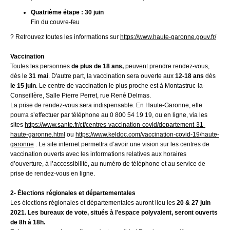
Quatrième étape : 30 juin
Fin du couvre-feu
? Retrouvez toutes les informations sur
https://www.haute-garonne.gouv.fr/
Vaccination
Toutes les personnes
de plus de 18 ans,
peuvent prendre rendez-vous,
dès le
31 mai
. D'autre part, la vaccination sera ouverte aux
12-18 ans
dès
le 15 juin
. Le centre de vaccination le plus proche est à
Montastruc-la-
Conseillère, Salle Pierre Perret, rue René Delmas
.
La prise de rendez-vous sera indispensable. En Haute-Garonne, elle
pourra s’effectuer par téléphone au 0 800 54 19 19, ou en ligne, via les
sites
https://www.sante.fr/cf/centres-vaccination-covid/departement-31-
haute-garonne.html
ou
https://www.keldoc.com/vaccination-covid-19/haute-
garonne
. Le site internet permettra d’avoir une vision sur les centres de
vaccination ouverts avec les informations relatives aux horaires
d’ouverture, à l’accessibilité, au numéro de téléphone et au service de
prise de rendez-vous en ligne.
2- Élections régionales et départementales
Les élections régionales et départementales auront lieu les
20 & 27 juin
2021. Les bureaux de vote, situés à l'espace polyvalent, seront ouverts
de 8h à 18h.