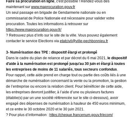
Faire sa procuration en ligne
, c'est possible ! Rendez-vous dès
maintenant sur
www.maprocuration.gouv.fr
Un seul passage en brigade de Gendarmerie nationale ou en
commissariat de Police Nationale est nécessaire pour valider votre
procuration. Toutes les informations à retrouver sur
https://www.maprocuration.gouv.fr/
? Retrouvez plus d’info sur le site de la ville. Vous pouvez également
contacter le service Elections via
etatcivil@ville-pechbonnieu.fr
3-
Numérisation des TPE : dispositif élargi et prolongé
Dans le cadre du plan de relance et par décret du 6 mai 2021,
le dispositif
d’aide à la numérisation
est prolongé jusqu’au 30 juin
et élargi à toutes
les entreprises de moins de 11 salariés, tous secteurs confondus
.
Pour rappel, cette aide prend en charge tout ou partie des coûts liés à une
démarche de numérisation concernant la vente ou la promotion, la gestion
de l’entreprise ou encore la relation client. Pour bénéficier de cette aide,
les entreprises devront justifier, à l’aide d’une ou plusieurs factures
(établie(s) par un une société référencée sur le site ci-dessous), avoir
engagé des dépenses de numérisation à hauteur de 450 euros minimum,
et ce entre le 30 octobre 2020 et le 30 juin 2021.
? Pour plus d’information :
https://cheque.francenum.gouv.fr/ecom/