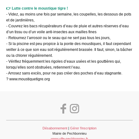
👉
Lutte contre le moustique tigre !
- Videz, au moins une fois par semaine, les coupelles, les dessous de pots
et de jardinières,
- Couvrez les bacs récupérateurs d’eau de pluie et autres réserves d’eau
d’un tissu ou d’un voile anti-insectes aux mailles fines
- Retournez l’arrosoir ou le seau qui ne sert pas tous les jours,
- Si la piscine est peu propice à la ponte des moustiques, il faut cependant
veiller à ce que son eau soit régulièrement brassée. Il faut, sinon, la bâcher
ou la chlorer régulièrement.
- Vérifiez fréquemment les rigoles d’eaux usées et les gouttières qui,
lorsqu’elles sont obstruées, retiennent l’eau.
- Arrosez sans excès, pour ne pas créer des poches d’eau stagnante.
? www.moustiquetigre.org
Désabonnement
|
Gérer l'inscription
Mairie de Pechbonnieu
www.ville-pechbonnieu.fr