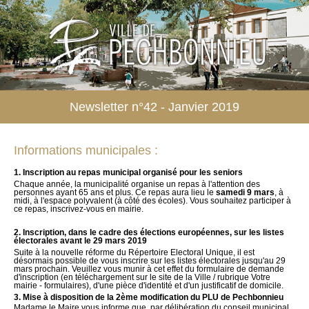
Newsletter n°42 - Janvier 2019
Informations municipales :
1. Inscription au repas municipal organisé pour les seniors
Chaque année, la municipalité organise un repas à l'attention des
personnes ayant 65 ans et plus. Ce repas aura lieu le
samedi 9 mars
, à
midi, à l'espace polyvalent (à côté des écoles). Vous souhaitez participer à
ce repas, inscrivez-vous en mairie.
2. Inscription, dans le cadre des élections européennes, sur les listes
électorales avant le 29 mars 2019
Suite à la nouvelle réforme du Répertoire Electoral Unique, il est
désormais possible de vous inscrire sur les listes électorales jusqu'au 29
mars prochain. Veuillez vous munir à cet effet du formulaire de demande
d'inscription (en téléchargement sur le site de la Ville / rubrique Votre
mairie - formulaires), d'une pièce d'identité et d'un justificatif de domicile.
3. Mise à disposition de la 2ème modification du PLU de Pechbonnieu
Madame le Maire vous informe que, par délibération du conseil municipal